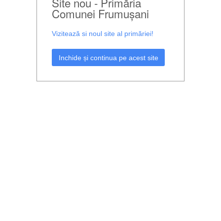
Site nou - Primăria
Comunei Frumușani
Vizitează si noul site al primăriei!
Inchide și continua pe acest site