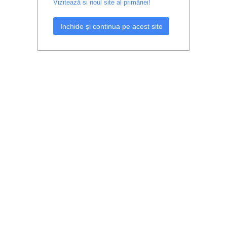
Vizitează si noul site al primăriei!
Inchide și continua pe acest site