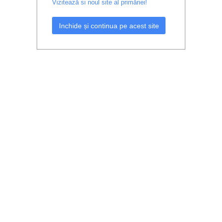
Vizitează si noul site al primăriei!
Inchide și continua pe acest site