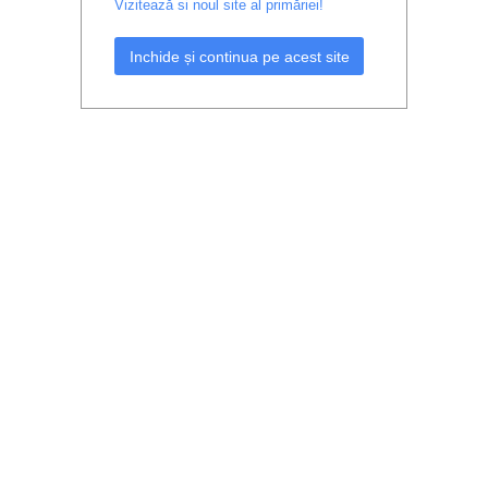
Vizitează si noul site al primăriei!
Inchide și continua pe acest site