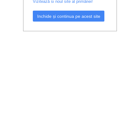
Vizitează si noul site al primăriei!
Inchide și continua pe acest site