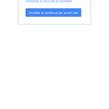
Vizitează si noul site al primăriei!
Inchide și continua pe acest site