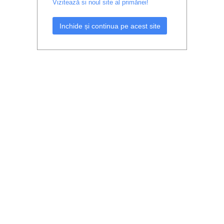
Vizitează si noul site al primăriei!
Inchide și continua pe acest site