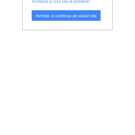
Vizitează si noul site al primăriei!
Inchide și continua pe acest site