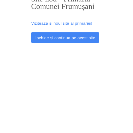
Comunei Frumușani
Vizitează si noul site al primăriei!
Inchide și continua pe acest site